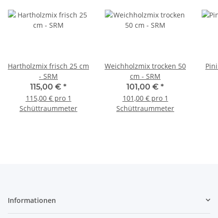
Hartholzmix frisch 25 cm
Weichholzmix trocken 50
Pini
- SRM
cm - SRM
115,00 €
*
101,00 €
*
115,00 € pro 1
101,00 € pro 1
Schüttraummeter
Schüttraummeter
Informationen