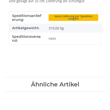
und gesägt auf 25 cm, Lieferung als Schüttgut
Speditionsanlief
Produkteigenschaft
Wert
keine Lieferung per Spedition
möglich
erung:
Artikelgewicht:
310,00
kg
Speditionsversa
nein
nd:
Ähnliche Artikel