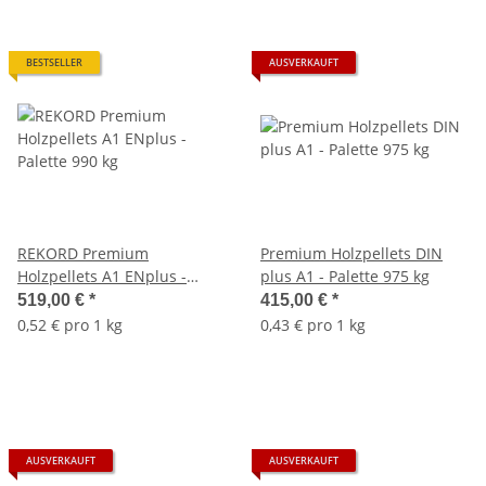
BESTSELLER
AUSVERKAUFT
REKORD Premium
Premium Holzpellets DIN
Holzpellets A1 ENplus -
plus A1 - Palette 975 kg
Palette 990 kg
519,00 €
*
415,00 €
*
0,52 € pro 1 kg
0,43 € pro 1 kg
AUSVERKAUFT
AUSVERKAUFT