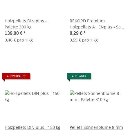
Holzpellets DIN plus -
REKORD Premium
Palette 300 kg
Holzpellets A1 ENplus - Sack
15 kg
139,00 €
*
8,29 €
*
0,46 € pro 1 kg
0,55 € pro 1 kg
AUSVERKAUFT
AUF LAGER
Holzpellets DIN plus - 150 kg
Pellets Sonnenblume 8 mm