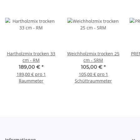
Hartholzmix trocken 33
Weichholzmix trocken 25
PRE
cm - RM
cm - SRM
189,00 €
*
105,00 €
*
189,00 € pro 1
105,00 € pro 1
Raummeter
Schüttraummeter
Informationen