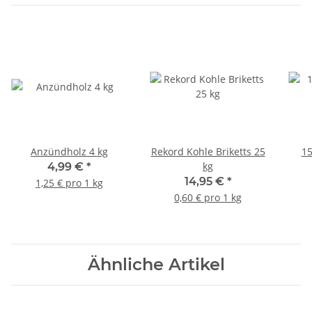
Anzündholz 4 kg
Rekord Kohle Briketts 25
15
kg
4,99 €
*
14,95 €
*
1,25 € pro 1 kg
0,60 € pro 1 kg
Ähnliche Artikel