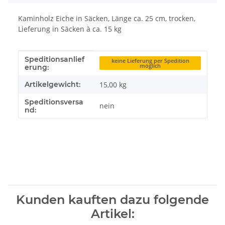
Kaminholz Eiche in Säcken, Länge ca. 25 cm, trocken,
Lieferung in Säcken à ca. 15 kg
Speditionsanlief
Produkteigenschaft
Wert
keine Lieferung per Spedition
möglich
erung:
Artikelgewicht:
15,00
kg
Speditionsversa
nein
nd:
Kunden kauften dazu folgende
Artikel: