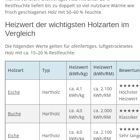
Restfeuchte liefert bis zu doppelt so viel nutzbare Wärme wie
frisch geschlagenes Holz mit 50–60 % Feuchte.
Heizwert der wichtigsten Holzarten im
Vergleich
Die folgenden Werte gelten für ofenfertiges, luftgetrocknetes
Holz mit ca. 15–20 % Restfeuchte:
Heizwert
Heizwert
Holzart
Typ
Bewertun
(kWh/kg)
(kWh/RM)
★★★★★
ca. 4,1
ca. 2.100
Esche
Hartholz
Höchster
kWh/kg
kWh/RM
Heizwert
ca. 4,0
ca. 2.000
★★★★★
Buche
Hartholz
kWh/kg
kWh/RM
Klassiker
★★★★★
ca. 4,0
ca. 2.100
Eiche
Hartholz
Sehr lang
kWh/kg
kWh/RM