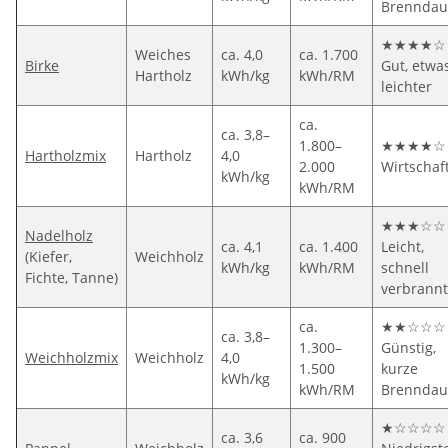
Brenndau
★★★★☆
Weiches
ca. 4,0
ca. 1.700
Birke
Gut, etwa
Hartholz
kWh/kg
kWh/RM
leichter
ca.
ca. 3,8–
1.800–
★★★★☆
Hartholzmix
Hartholz
4,0
2.000
Wirtschaft
kWh/kg
kWh/RM
★★★☆☆
Nadelholz
ca. 4,1
ca. 1.400
Leicht,
(Kiefer,
Weichholz
kWh/kg
kWh/RM
schnell
Fichte, Tanne)
verbrannt
ca.
★★☆☆☆
ca. 3,8–
1.300–
Günstig,
Weichholzmix
Weichholz
4,0
1.500
kurze
kWh/kg
kWh/RM
Brenndau
★☆☆☆☆
ca. 3,6
ca. 900