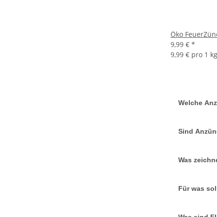
Öko FeuerZünd
9,99 €
*
9,99 € pro 1 k
Welche Anz
Sind Anzün
Was zeichn
Für was so