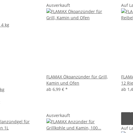
Ausverkauft
Auf L
FLAMAX Ökoanzünder für Grill,
FLAMA
Kamin und Ofen
12 Ri
ab
6,99 €
*
ab
1,
 kg
g
Ausverkauft
Auf L