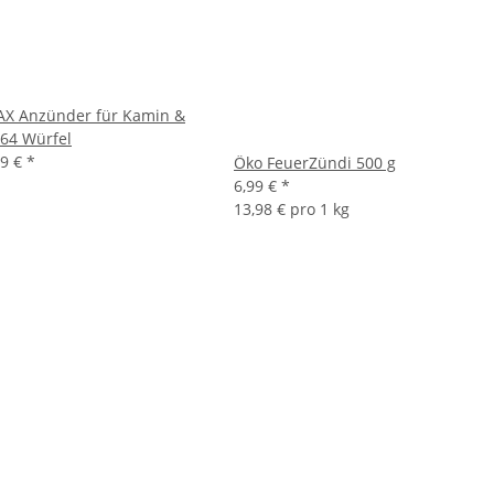
X Anzünder für Kamin &
 64 Würfel
69 €
*
Öko FeuerZündi 500 g
6,99 €
*
13,98 € pro 1 kg