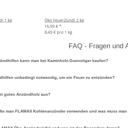
i 1 kg
Öko FeuerZündi 2 kg
16,99 €
*
g
8,49 € pro 1 kg
FAQ - Fragen und 
ündhilfen kann man bei Kaminholz-Guenstiger kaufen?
dhilfen unbedingt notwendig, um ein Feuer zu entzünden?
et gutes Anzündholz aus?
llte man FLAMAX Kohlenanzünder verwenden und was muss man