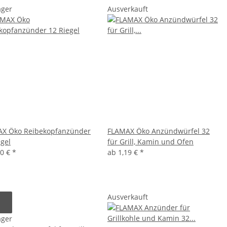
ager
Ausverkauft
X Öko Reibekopfanzünder
FLAMAX Öko Anzündwürfel 32
egel
für Grill, Kamin und Ofen
40 €
*
ab
1,19 €
*
Ausverkauft
ager