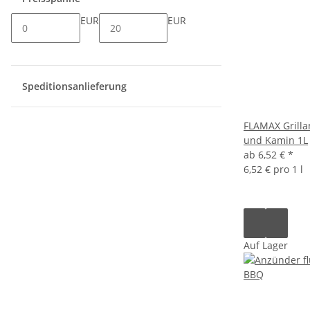
EUR
EUR
Speditionsanlieferung
FLAMAX Grillan
und Kamin 1L
ab
6,52 €
*
6,52 € pro 1 l
Auf Lager