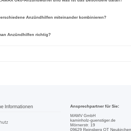
LAMAX Öko-Anzündwürfel und was ist das Besondere daran?
erschiedene Anzündhilfen miteinander kombinieren?
man Anzündhilfen richtig?
Ansprechpartner für Sie:
he Informationen
MAMV GmbH
kaminholz-guenstiger.de
hutz
Mörnerstr. 19
09629 Reinsberg OT Neukirche