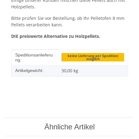
Einige unserer Kunden mischen diese Pellets auch mit
Holzpellets.
Bitte prüfen Sie vor Bestellung, ob Ihr Pelletofen 8 mm
Pellets verarbeiten kann.
DIE preiswerte Alternative zu Holzpellets.
Produkteigenschaft
Wert
Speditionsanlieferu
keine Lieferung per Spedition
möglich
ng:
30,00
kg
Artikelgewicht:
Ähnliche Artikel