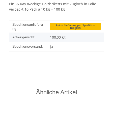
Pini & Kay 8-eckige Holzbriketts mit Zugloch in Folie
verpackt 10 Pack à 10 kg = 100 kg
Produkteigenschaft
Wert
Speditionsanlieferu
keine Lieferung per Spedition
möglich
ng:
100,00
kg
Artikelgewicht:
ja
Speditionsversand:
Ähnliche Artikel