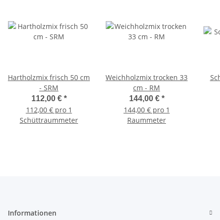
Hartholzmix frisch 50 cm
Weichholzmix trocken 33
Sc
- SRM
cm - RM
112,00 €
*
144,00 €
*
112,00 € pro 1
144,00 € pro 1
Schüttraummeter
Raummeter
Informationen