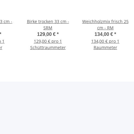
3 cm -
Birke trocken 33 cm -
Weichholzmix frisch 25
SRM
cm - RM
*
129,00 €
*
134,00 €
*
o 1
129,00 € pro 1
134,00 € pro 1
r
Schüttraummeter
Raummeter
n