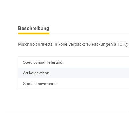
weitere Registerkarten anzeigen
Beschreibung
Mischholzbriketts in Folie verpackt 10 Packungen à 10 kg 
Produkteigenschaft
Wert
Speditionsanlieferung:
Artikelgewicht:
Speditionsversand: