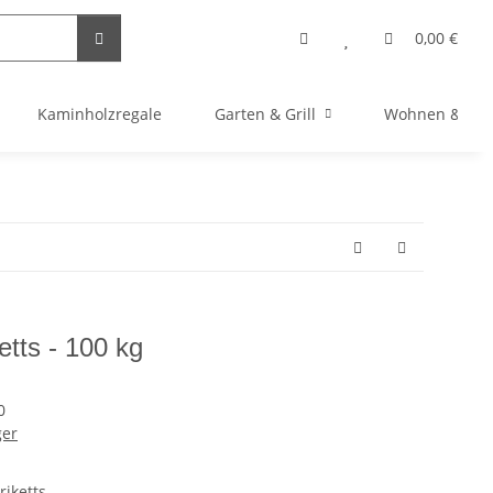
0,00 €
Kaminholzregale
Garten & Grill
Wohnen & Bas
ts - 100 kg
0
ger
riketts