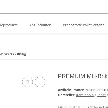
leprodukte
Anzündhilfen
Brennstoffe Paketversand
riketts - 100 kg
PREMIUM MH-Briket
Artikelnummer:
MHBriketts10
Hersteller:
Kaminholz-guensti
Mischholzbriketts 100 kg Holzb