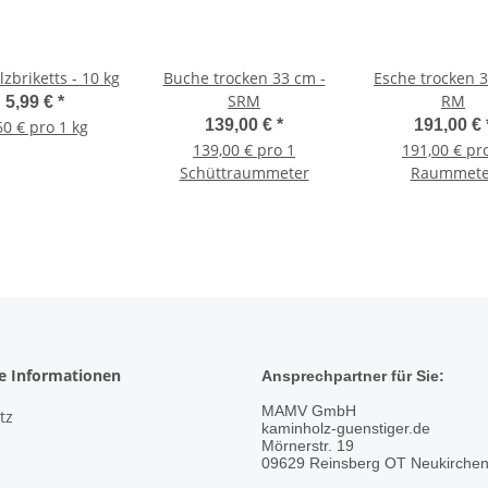
zbriketts - 10 kg
Buche trocken 33 cm -
Esche trocken 3
SRM
RM
5,99 €
*
139,00 €
*
191,00 €
60 € pro 1 kg
139,00 € pro 1
191,00 € pr
Schüttraummeter
Raummete
he Informationen
Ansprechpartner für Sie:
MAMV GmbH
tz
kaminholz-guenstiger.de
Mörnerstr. 19
09629 Reinsberg OT Neukirche