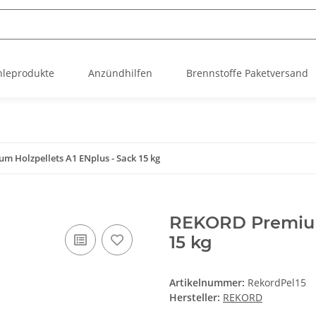
hleprodukte
Anzündhilfen
Brennstoffe Paketversand
 Holzpellets A1 ENplus - Sack 15 kg
REKORD Premium 
15 kg
Artikelnummer:
RekordPel15
Hersteller:
REKORD