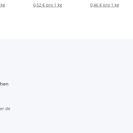
 kg
0,52 € pro 1 kg
0,46 € pro 1 kg
chen
er.de