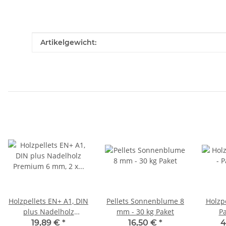
Produkteigenschaft
Wert
Artikelgewicht:
Holzpellets EN+ A1, DIN
Pellets Sonnenblume 8
Holzpe
plus Nadelholz
mm - 30 kg Paket
Pa
Premium 6 mm, 2 x 15
19,89 €
*
16,50 €
*
4