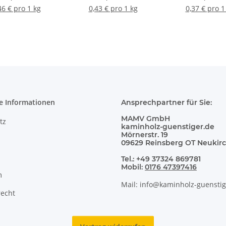
46 € pro 1 kg
0,43 € pro 1 kg
0,37 € pro 1
e Informationen
Ansprechpartner für Sie:
MAMV GmbH
tz
kaminholz-guenstiger.de
Mörnerstr. 19
09629 Reinsberg OT Neukir
Tel.: +49 37324 869781
Mobil:
0176 47397416
m
Mail: info@kaminholz-guenstig
recht