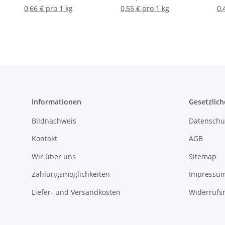
kg 30 kg
0,66 € pro 1 kg
0,55 € pro 1 kg
0,
Informationen
Gesetzlich
Bildnachweis
Datenschu
Kontakt
AGB
Wir über uns
Sitemap
Zahlungsmöglichkeiten
Impressu
Liefer- und Versandkosten
Widerrufs