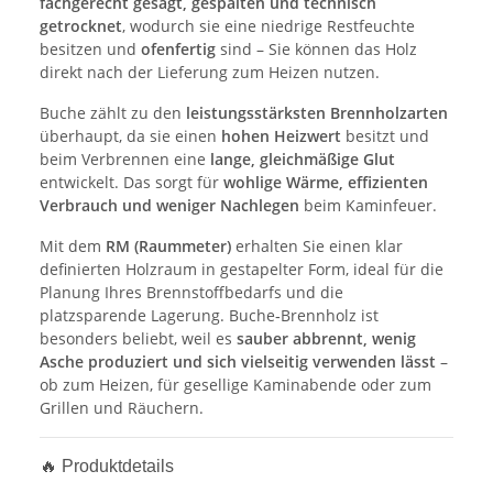
fachgerecht gesägt, gespalten und technisch
getrocknet
, wodurch sie eine niedrige Restfeuchte
besitzen und
ofenfertig
sind – Sie können das Holz
direkt nach der Lieferung zum Heizen nutzen.
Buche zählt zu den
leistungsstärksten Brennholzarten
überhaupt, da sie einen
hohen Heizwert
besitzt und
beim Verbrennen eine
lange, gleichmäßige Glut
entwickelt. Das sorgt für
wohlige Wärme, effizienten
Verbrauch und weniger Nachlegen
beim Kaminfeuer.
Mit dem
RM (Raummeter)
erhalten Sie einen klar
definierten Holzraum in gestapelter Form, ideal für die
Planung Ihres Brennstoffbedarfs und die
platzsparende Lagerung. Buche‑Brennholz ist
besonders beliebt, weil es
sauber abbrennt, wenig
Asche produziert und sich vielseitig verwenden lässt
–
ob zum Heizen, für gesellige Kaminabende oder zum
Grillen und Räuchern.
🔥 Produktdetails