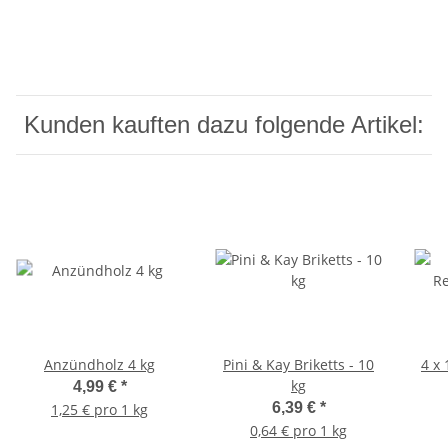
Kunden kauften dazu folgende Artikel:
Anzündholz 4 kg
Pini & Kay Briketts - 10
4 x 
kg
4,99 €
*
6,39 €
*
1,25 € pro 1 kg
0,64 € pro 1 kg