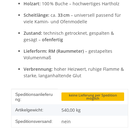
Holzart:
100 % Buche – hochwertiges Hartholz
Scheitlänge:
ca.
33 cm
– universell passend für
viele Kamin‑ und Ofenmodelle
Zustand:
technisch getrocknet, gespalten &
gesägt –
ofenfertig
Lieferform:
RM (Raummeter)
– gestapeltes
Volumenmaß
Verbrennung:
hoher Heizwert, ruhige Flamme &
starke, langanhaltende Glut
Produkteigenschaft
Wert
Speditionsanlieferu
keine Lieferung per Spedition
möglich
ng:
540,00
kg
Artikelgewicht:
nein
Speditionsversand: