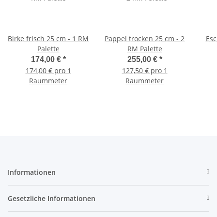
Birke frisch 25 cm - 1 RM
Pappel trocken 25 cm - 2
Esc
Palette
RM Palette
174,00 €
*
255,00 €
*
174,00 € pro 1
127,50 € pro 1
Raummeter
Raummeter
Informationen
Gesetzliche Informationen