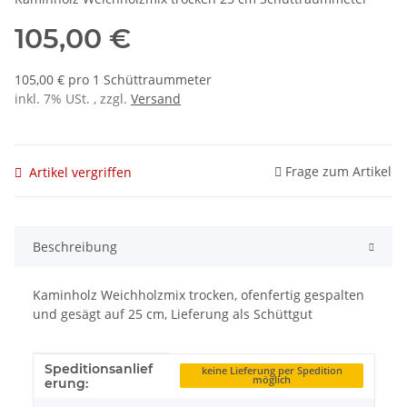
105,00 €
105,00 € pro 1 Schüttraummeter
inkl. 7% USt. , zzgl.
Versand
Frage zum Artikel
Artikel vergriffen
Beschreibung
Kaminholz Weichholzmix trocken, ofenfertig gespalten
und gesägt auf 25 cm, Lieferung als Schüttgut
Speditionsanlief
Produkteigenschaft
Wert
keine Lieferung per Spedition
möglich
erung: