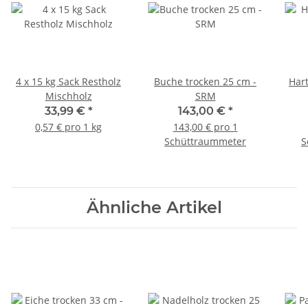
4 x 15 kg Sack Restholz
Buche trocken 25 cm -
Har
Mischholz
SRM
33,99 €
*
143,00 €
*
0,57 € pro 1 kg
143,00 € pro 1
Schüttraummeter
S
Ähnliche Artikel