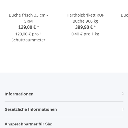
Buche frisch 33 cm -
Hartholzbrikett RUF
Buc
SRM
Buche 960 kg
129,00 €
*
399,90 €
*
129,00 € pro 1
0,40 € pro 1 kg
Schüttraummeter
Informationen
Gesetzliche Informationen
Ansprechpartner für Sie: