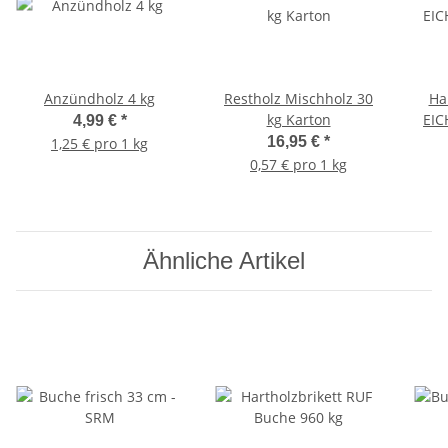
Anzündholz 4 kg
Restholz Mischholz 30
Ha
kg Karton
EIC
4,99 €
*
16,95 €
*
1,25 € pro 1 kg
0,57 € pro 1 kg
Ähnliche Artikel