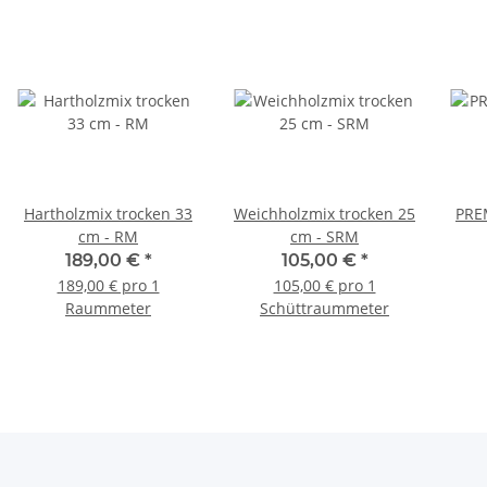
Hartholzmix trocken 33
Weichholzmix trocken 25
PRE
cm - RM
cm - SRM
189,00 €
*
105,00 €
*
189,00 € pro 1
105,00 € pro 1
Raummeter
Schüttraummeter