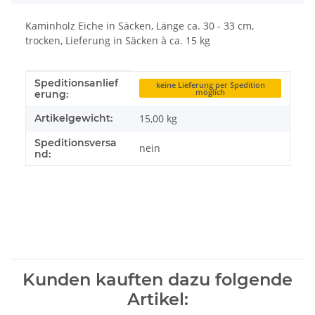
Kaminholz Eiche in Säcken, Länge ca. 30 - 33 cm,
trocken, Lieferung in Säcken à ca. 15 kg
Speditionsanlief
Produkteigenschaft
Wert
keine Lieferung per Spedition
möglich
erung:
Artikelgewicht:
15,00
kg
Speditionsversa
nein
nd:
Kunden kauften dazu folgende
Artikel: