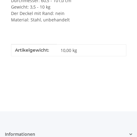
Durchmesser: 60,5 - 101,0 cm
Gewicht: 3,5 - 10 kg
Der Deckel mit Rand: nein
Material: Stahl, unbehandelt
Produkteigenschaft
Wert
Artikelgewicht:
10,00
kg
Informationen