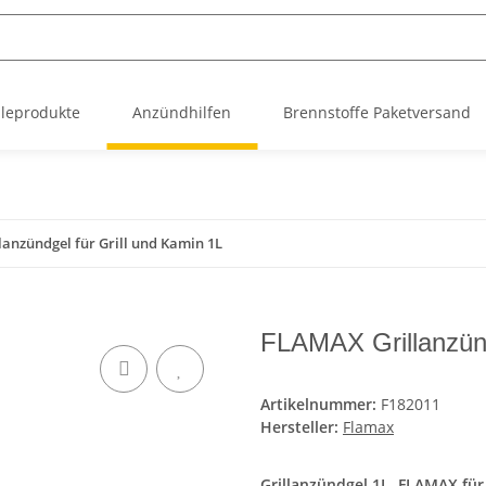
leprodukte
Anzündhilfen
Brennstoffe Paketversand
anzündgel für Grill und Kamin 1L
FLAMAX Grillanzünd
Artikelnummer:
F182011
Hersteller:
Flamax
Grillanzündgel 1L FLAMAX für 