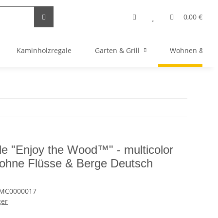
0,00 €
Kaminholzregale
Garten & Grill
Wohnen & Bas
le "Enjoy the Wood™" - multicolor
 ohne Flüsse & Berge Deutsch
MC0000017
ger