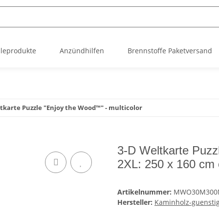
leprodukte
Anzündhilfen
Brennstoffe Paketversand
tkarte Puzzle "Enjoy the Wood™" - multicolor
3-D Weltkarte Puzz
2XL: 250 x 160 cm
Artikelnummer:
MWO30M300
Hersteller:
Kaminholz-guensti