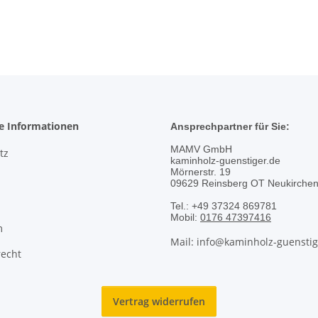
he Informationen
Ansprechpartner für Sie:
MAMV GmbH
tz
kaminholz-guenstiger.de
Mörnerstr. 19
09629 Reinsberg OT Neukirche
Tel.: +49 37324 869781
Mobil:
0176 47397416
m
Mail: info@kaminholz-guenstig
recht
Vertrag widerrufen