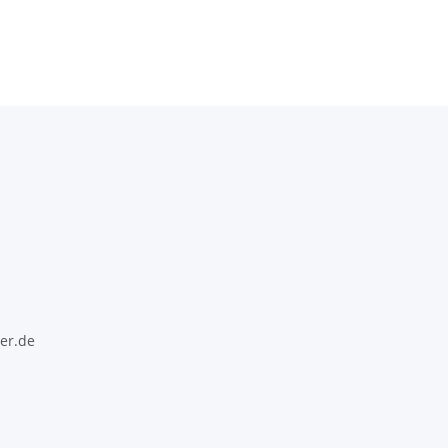
n
er.de